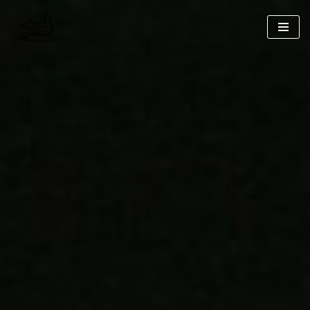
コ
ン
テ
ン
ツ
へ
ス
キ
ッ
プ