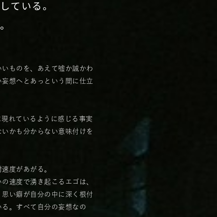
太
している。
。
。
いいものを、あえて嘘か誠かわ
い妄想へとあっという間に仕立
に現れているように感じる事実
ないかも分からない意味付けを
射速度があがる。
いの速度で湧き起こるエゴは、
。思い癖が自分の中に深く根付
いる。すべて自分の妄想なの