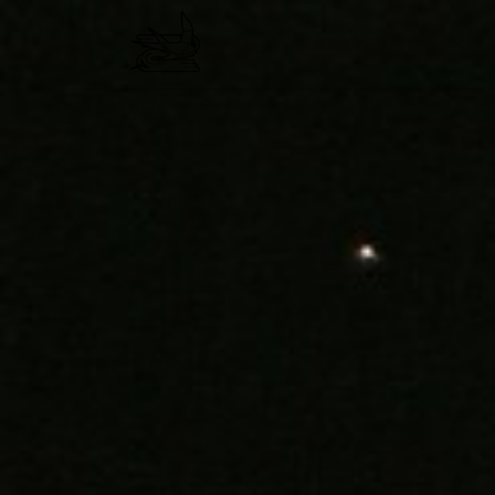
コ
ン
テ
ン
ツ
へ
ス
キ
ッ
プ