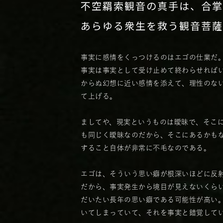
不空羂索観音の真手は、合掌
あらゆる衆生を救う観音菩薩
事実に感情をくっつけるのはエゴの仕業だ
事実は事実として受け止めて終わらせれば
からぬ幻想に近い感情を添えて、理性のな
て上げる。
ましてや、現実というものは曖昧で、そこ
も同じく曖昧なのだから、そこにあるかも
すること自体が非常に不毛なのである。
エゴは、そういう思い癖が根深いほどに反
だから、事実発生から境目が見えないくら
だいたい長年の思い癖である可能性が高い
いてしまっていて、それを事実と錯覚して