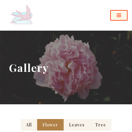
コ
ン
テ
ン
ツ
へ
ス
Gallery
キ
ッ
プ
All
Flower
Leaves
Tree