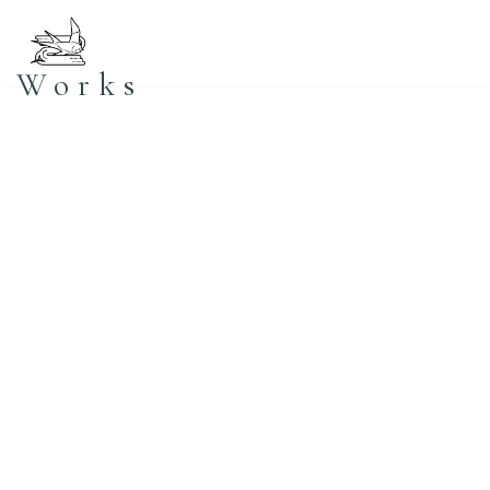
コ
Works
ン
テ
ン
ツ
へ
ス
キ
ッ
プ