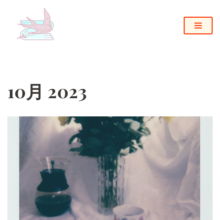
コ
ン
テ
ン
ツ
へ
10月 2023
ス
キ
ッ
プ